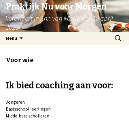
Praktijk Nu voor Morgen
Verandert in Ann van Mierlo per 10 april
2026
Naar
Zoeken
Menu
de
naar:
inhoud
springen
Voor wie
Ik bied coaching aan voor:
Jongeren
Basisschool leerlingen
Middelbare scholieren